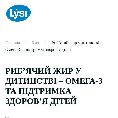
Skip to main content
Головна
Блог
Рибʼячий жир у дитинстві –
Омега-3 та підтримка здоровʼя дітей
РИБʼЯЧИЙ ЖИР У
ДИТИНСТВІ – ОМЕГА-3
ТА ПІДТРИМКА
ЗДОРОВʼЯ ДІТЕЙ